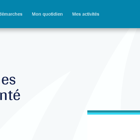
démarches
Mon quotidien
Mes activités
nes
anté