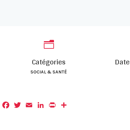
n
Catégories
Date
SOCIAL & SANTÉ
Facebook
Twitter
Email
LinkedIn
Print
Partager