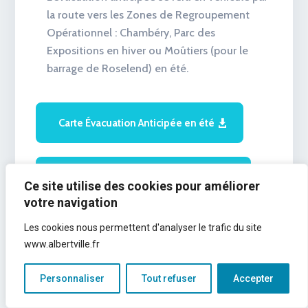
la route vers les Zones de Regroupement
Opérationnel : Chambéry, Parc des
Expositions en hiver ou Moûtiers (pour le
barrage de Roselend) en été.
Carte Évacuation Anticipée en été
Carte Évacuation Anticipée en hiver
Ce site utilise des cookies pour améliorer
L’alerte sera transmise par la mairie ou le préfet :
votre navigation
radio, haut-parleur, téléphone…
Les cookies nous permettent d'analyser le trafic du site
www.albertville.fr
Si le délai d’anticipation est de 24 heures ou
Personnaliser
Tout refuser
Accepter
moins :
L’évacuation réflexe se fera, quel que soit le