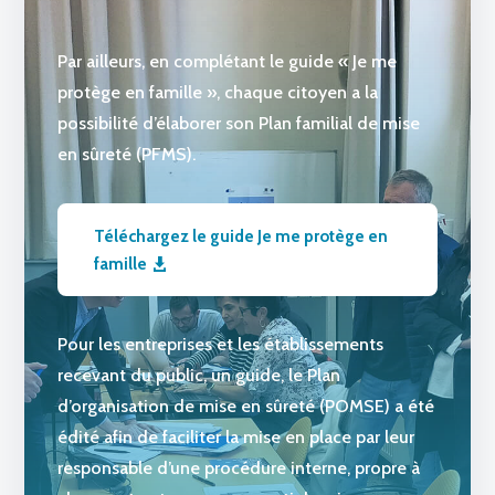
Par ailleurs, en complétant le guide « Je me
protège en famille », chaque citoyen a la
possibilité d’élaborer son Plan familial de mise
en sûreté (PFMS).
Téléchargez le guide Je me protège en
famille
Pour les entreprises et les établissements
recevant du public, un guide, le Plan
d’organisation de mise en sûreté (POMSE) a été
édité afin de faciliter la mise en place par leur
responsable d’une procédure interne, propre à