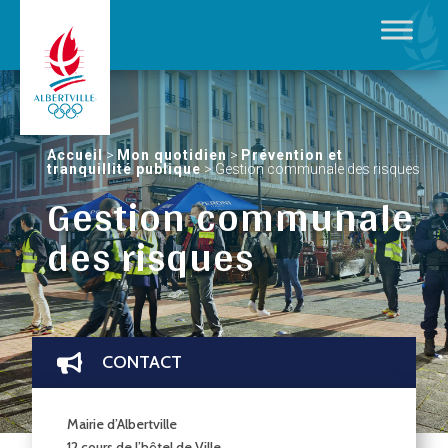
Accueil
>
Mon quotidien
>
Prévention et
tranquillité publique
>
Gestion communale des risques
Gestion communale
des risques
CONTACT

Mairie d’Albertville
12 cours de l’hôtel de Ville