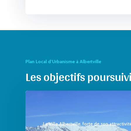
Plan Local d’Urbanisme à Albertville
Les objectifs poursuiv
La Ville Albertville, forte de son attractivi