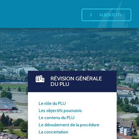
ALBERTCITY
5
RÉVISION GÉNÉRALE

DU PLU
Le rôle du PLU
Les objectifs poursuivis
Le contenu du PLU
Le déroulement de la procédure
La concertation