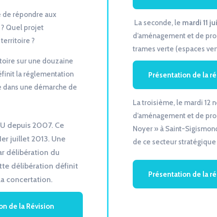
e de répondre aux
La seconde, le
mardi 11 ju
 ? Quel projet
d’aménagement et de prog
erritoire ?
trames verte (espaces vert
itoire sur une douzaine
finit la réglementation
Présentation de la r
ne dans une démarche de
La troisième, le mardi 12 n
d’aménagement et de prog
LU depuis 2007. Ce
Noyer » à Saint-Sigismond
er juillet 2013. Une
de ce secteur stratégique
ar délibération du
te délibération définit
Présentation de la 
la concertation.
on de la Révision