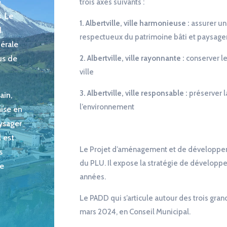
e
trois axes suivants :
. Le
1. Albertville, ville harmonieuse :
assurer un
l
respectueux du patrimoine bâti et paysage
nérale
us de
2. Albertville, ville rayonnante :
conserver le
ville
3. Albertville, ville responsable :
préserver l
ain,
l’environnement
mise en
ysager
l est
Le Projet d’aménagement et de développeme
s
du PLU. Il expose la stratégie de dévelop
de
années.
Le PADD qui s’articule autour des trois gran
mars 2024, en Conseil Municipal.