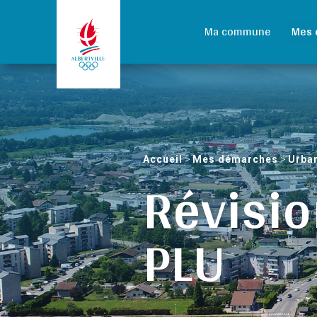
Ma commune
Mes 
Accueil
>
Mes démarches
>
Urba
Révisio
PLU