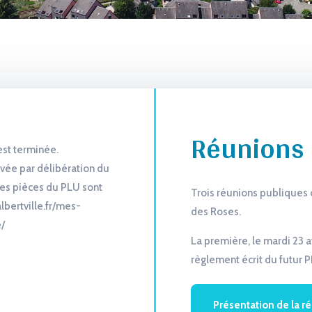
Réunions 
est terminée.
uvée par délibération du
les pièces du PLU sont
Trois réunions publiques 
lbertville.fr/mes-
des Roses.
/
La première, le mardi 23 a
règlement écrit du futur P
Présentation de la r