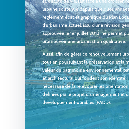
sa qualité de vie, fait face à une croissanc
urbaine soutenue depuis quelques années
règlement écrit et graphique du Plan Loca
d’urbanisme actuel, issu d’une révision gé
approuvée le 1er juillet 2013, ne permet pl
promouvoir une urbanisation qualitative.
Aussi, afin de gérer ce renouvellement urb
tout en poursuivant la préservation et la 
valeur du patrimoine environnemental, pa
et architectural qui fondent son identité, i
nécessaire de faire évoluer les orientation
définies par le projet d’aménagement et 
développement durables (PADD).