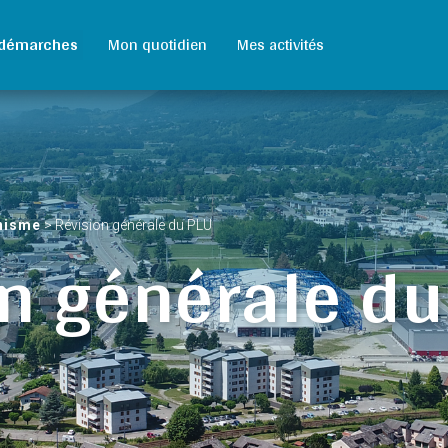
démarches
Mon quotidien
Mes activités
nisme
>
Révision générale du PLU
n générale du