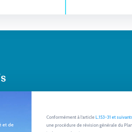
is
Conformément à l‘article
L.153-31 et suivan
té et de
une procédure de révision générale du Plan