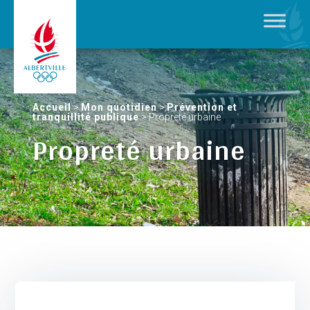
Accueil
>
Mon quotidien
>
Prévention et
tranquillité publique
>
Propreté urbaine
Propreté urbaine