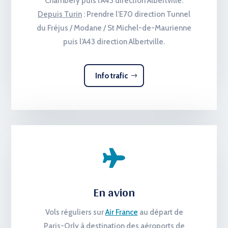
Chambéry puis l’A43 direction Albertville.
Depuis Turin
: Prendre l’E70 direction Tunnel
du Fréjus / Modane / St Michel-de-Maurienne
puis l’A43 direction Albertville.
Info trafic

En avion
Vols réguliers sur
Air France
au départ de
Paris-Orly à destination des aéroports de