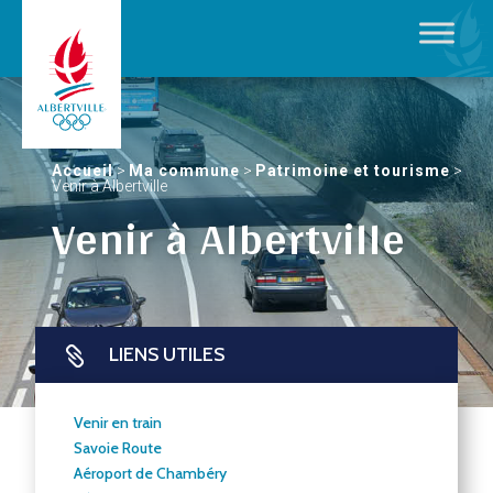
Accueil
>
Ma commune
>
Patrimoine et tourisme
>
Venir à Albertville
Venir à Albertville
LIENS UTILES

Venir en train
Savoie Route
Aéroport de Chambéry