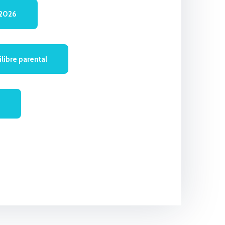
 2026
libre parental
s