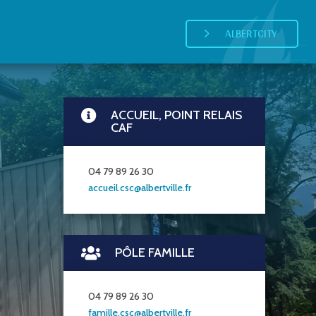
ALBERTCITY
5
ACCUEIL, POINT RELAIS

CAF
04 79 89 26 30
accueil.csc@albertville.fr
PÔLE FAMILLE

04 79 89 26 30
famille.csc@albertville.fr