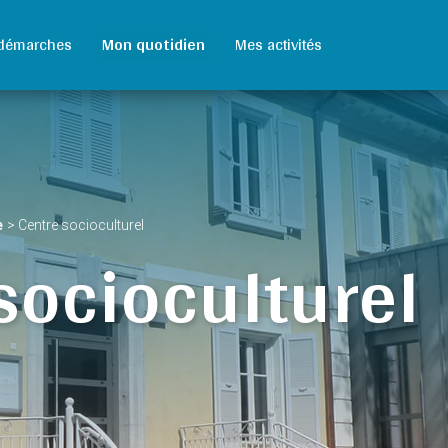
démarches
Mon quotidien
Mes activités
e
>
Centre socioculturel
socioculturel