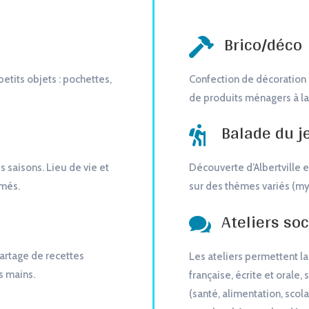
Brico/déco

petits objets : pochettes,
Confection de décoration o
de produits ménagers à la 
Balade du j

s saisons. Lieu de vie et
Découverte d’Albertville e
rmés.
sur des thèmes variés (my
Ateliers so

Partage de recettes
Les ateliers permettent la
s mains.
française, écrite et orale,
(santé, alimentation, scol