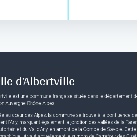
lle d’Albertville
rtville est une commune française située dans le département d
ion Auvergne-Rhône-Alpes.
ée au cœur des Alpes, la commune se trouve à la confluence de 
uent l’Arly, marquant également la jonction des vallées de la Taren
fortain et du Val d’Arly, en amont de la Combe de Savoie. Cette 
raphique lui vaut actuellement le surnom de Carrefour des Quat