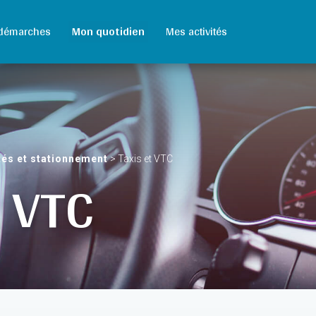
démarches
Mon quotidien
Mes activités
tés et stationnement
>
Taxis et VTC
t VTC