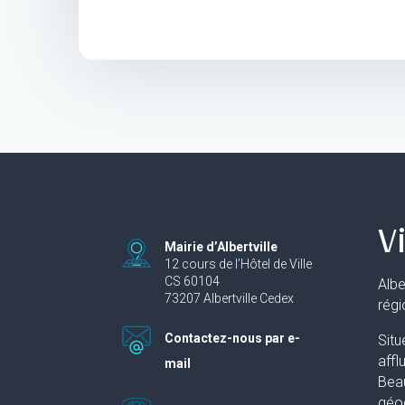
Vi
Mairie d’Albertville
12 cours de l’Hôtel de Ville
CS 60104
Albe
73207 Albertville Cedex
rég
Contactez-nous par e-
Situ
affl
mail
Beau
géog