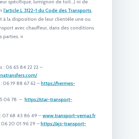
uleur spécifique, lumignon de toit…) ni de
on
l’article L 3122-1 du Code des Transports
,
 à la disposition de leur clientèle une ou
ansport avec chauffeur, dans des conditions
s parties. »
s : 06 65 84 22 22 –
inatransfers.com/
: 06 19 88 67 62 –
https://hermes-
45 06 78 –
https://star-transport-
 : 07 68 43 86 49 –
www.transport-vernaz.fr
: 06 20 01 96 29 –
https://ajs-transport-