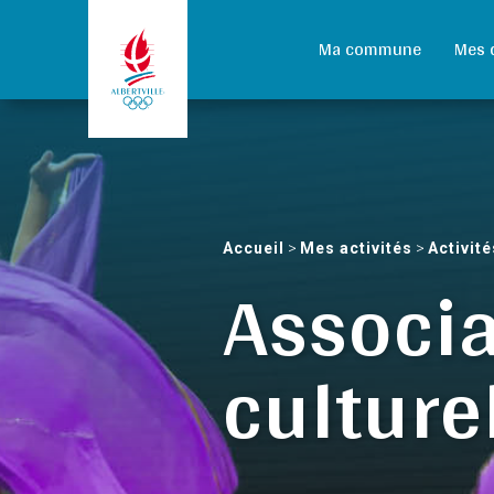
Ma commune
Mes 
Accueil
>
Mes activités
>
Activité
Associa
culture