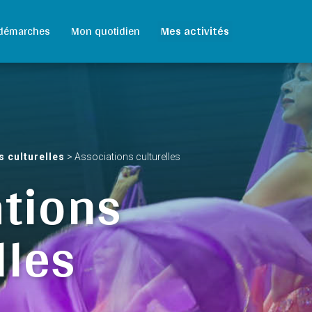
démarches
Mon quotidien
Mes activités
s culturelles
>
Associations culturelles
tions
lles