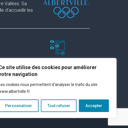
re Vallées. Sa
 d’accueillir les
Paramètres du site
Ce site utilise des cookies pour améliorer
votre navigation
Plan du site
Les cookies nous permettent d'analyser le trafic du site
Contact
www.albertville.fr
Espace presse
Mentions légales
Personnaliser
Tout refuser
Accepter