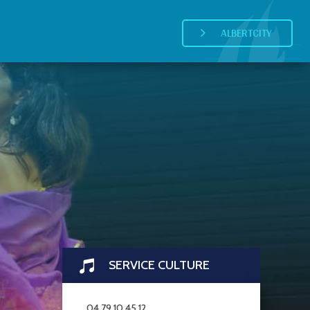
ALBERTCITY
5
SERVICE CULTURE

04 79 10 45 12