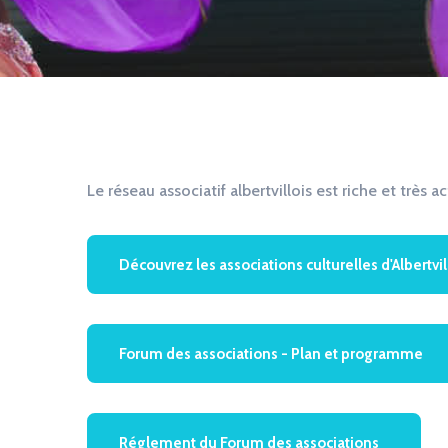
Le réseau associatif albertvillois est riche et très a
Découvrez les associations culturelles d'Albertvil
Forum des associations - Plan et programme
Réglement du Forum des associations