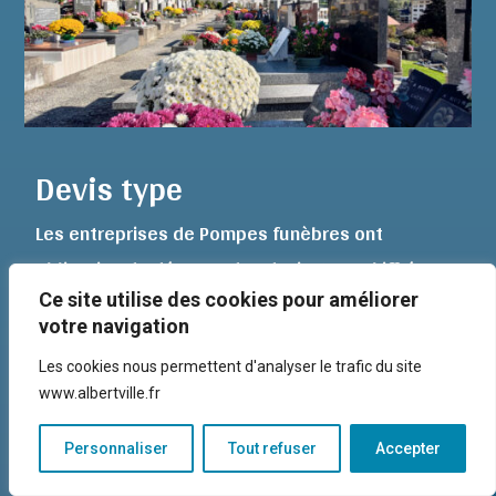
Devis type
Les entreprises de Pompes funèbres ont
obligation de déposer des devis-type chiffrés
fixés par arrêté ministériel auprès des
Ce site utilise des cookies pour améliorer
votre navigation
communes de plus de 5 000 habitants.
Retrouvez ci-dessous ces devis-type :
Les cookies nous permettent d'analyser le trafic du site
www.albertville.fr
Personnaliser
Tout refuser
Accepter
Devis de crémation - Établissement PF de