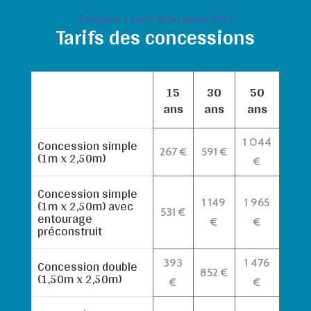
En vigueur à partir du 1er janvier 2026
Tarifs des concessions
15
30
50
ans
ans
ans
Concession simple
1 044
267 €
591 €
(1m x 2,50m)
€
Concession simple
(1m x 2,50m) avec
1 149
1 965
531 €
entourage
€
€
préconstruit
Concession double
393
1 476
852 €
(1,50m x 2,50m)
€
€