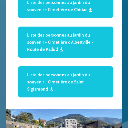
Liste des personnes au Jardin du
souvenir - Cimetière de Chiriac
Liste des personnes au Jardin du
souvenir - Cimetière d'Albertville -
Route de Pallud
Liste des personnes au Jardin du
souvenir - Cimetière de Saint-
Sigismond