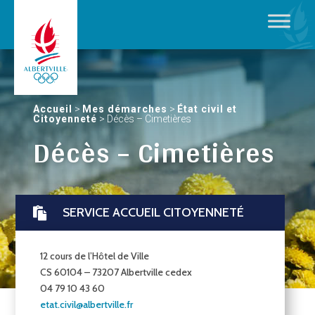
Accueil
>
Mes démarches
>
État civil et
Citoyenneté
>
Décès – Cimetières
Décès – Cimetières
SERVICE ACCUEIL CITOYENNETÉ

12 cours de l’Hôtel de Ville
CS 60104 – 73207 Albertville cedex
04 79 10 43 60
etat.civil@albertville.fr