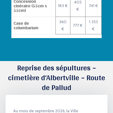
Concession
405
cinéraire (55cm x
183 €
741 €
55cm)
€
Case de
360
1 353
777 €
columbarium
€
€
Reprise des sépultures –
cimetière d’Albertville – Route
de Pallud
Au mois de septembre 2026, la Ville