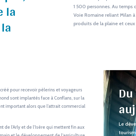
e la
1 500 personnes. Au temps d
Voie Romaine reliant Milan à 
 la
produits de la plaine et ceu
Du 
st créé pour recevoir pèlerins et voyageurs
ond sont implantés face à Conflans, sur la
auj
t important alors que l’attrait commercial
Le déve
de l’Arly et de l’Isère qui mettent fin aux
tourism
humain et le développement de l’agriculture