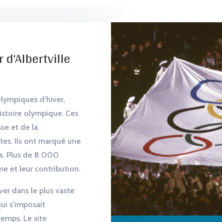
 d’Albertville
Olympiques d’hiver,
histoire olympique. Ces
se et de la
tes. Ils ont marqué une
us. Plus de 8 000
e et leur contribution.
ver dans le plus vaste
ui s’imposait
emps. Le site