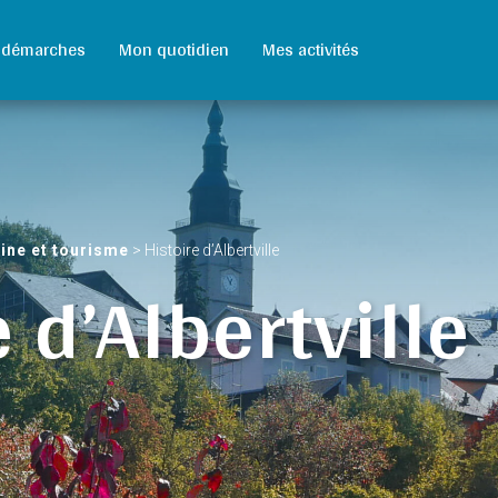
 démarches
Mon quotidien
Mes activités
ine et tourisme
>
Histoire d’Albertville
 d’Albertville