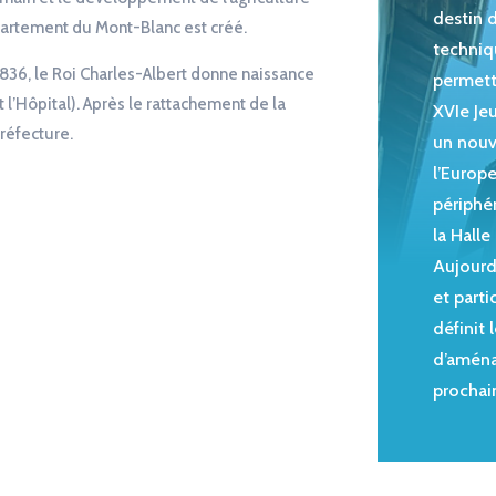
destin d
partement du Mont-Blanc est créé.
techniqu
n 1836, le Roi Charles-Albert donne naissance
permettr
t l’Hôpital). Après le rattachement de la
XVIe Jeu
préfecture.
un nouv
l’Europ
périphé
la Halle
Aujourd’
et parti
définit
d’aména
prochai