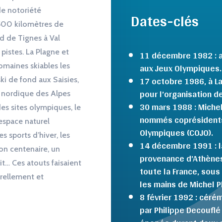
de notoriété
Dates-clés
 500 kilomètres de
nd de Tignes à Val
11 décembre 1982 : a
pistes. La Plagne et
aux Jeux Olympiques.
maines skiables les
17 octobre 1986, à Lau
ki de fond aux Saisies,
pour l’organisation d
i nordique des Alpes
30 mars 1988 : Michel
es sites olympiques, le
nommés coprésidents
espace naturel
Olympiques (COJO).
s sports d’hiver, les
14 décembre 1991 : la
ion centenaire, un
provenance d’Athènes
it… Ces atouts faisaient
toute la France, sous 
urellement et
les mains de Michel Pl
8 février 1992 : céré
par Philippe Decouflé