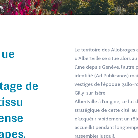
 que
Le territoire des Allobroges e
d’Albertville se situe alors 
l’une depuis Genève, l’autre 
identifié (Ad Publicanos) ma
itage de
vestiges de l’époque gallo-ro
Gilly-sur-Isère.
tissu
Albertville à l’origine, ce fut
ense
stratégique de cette cité, au 
d’acquérir rapidement un rô
tapes,
accueillit pendant longtemps
rassembler jusqu’à