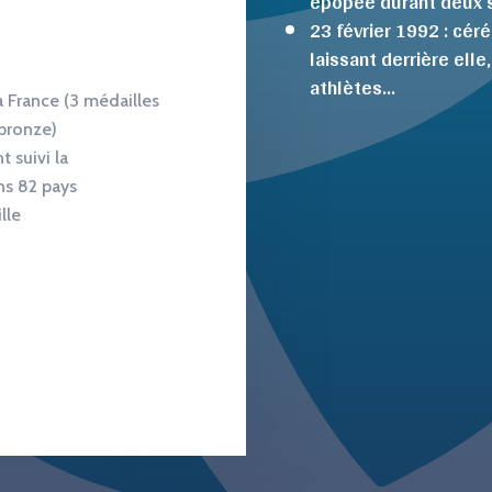
épopée durant deux 
23 février 1992 : cér
laissant derrière ell
athlètes…
 France (3 médailles
 bronze)
t suivi la
ns 82 pays
lle