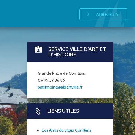
ALBERTCITY
5
SERVICE VILLE D’ART ET

D’HISTOIRE
Grande Place de Conflans
04 79 37 86 85
patrimoine@albertville.fr
LIENS UTILES

Les Amis du vieux Conflans