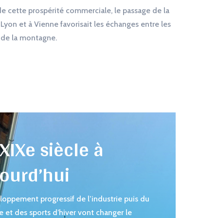
e cette prospérité commerciale, le passage de la
Lyon et à Vienne favorisait les échanges entre les
x de la montagne.
XIXe siècle à
ourd’hui
loppement progressif de l’industrie puis du
e et des sports d’hiver vont changer le