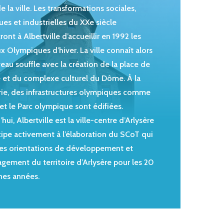
e la ville. Les transformations sociales,
es et industrielles du XXe siècle
ont à Albertville d’accueillir en 1992 les
x Olympiques d’hiver. La ville connaît alors
eau souffle avec la création de la place de
e et du complexe culturel du Dôme. À la
rie, des infrastructures olympiques comme
 et le Parc olympique sont édifiées.
hui, Albertville est la ville-centre d’Arlysère
cipe activement à l’élaboration du SCoT qui
 les orientations de développement et
gement du territoire d’Arlysère pour les 20
nes années.