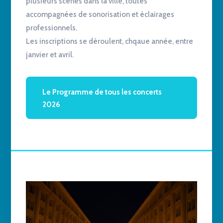
plusieurs scènes dans la ville, toutes
accompagnées de sonorisation et éclairages
professionnels.
Les inscriptions se déroulent, chqaue année, entre
janvier et avril.
Le Programme de tous les concerts
2026