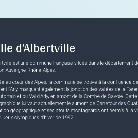
lle d’Albertville
rtville est une commune française située dans le département d
ion Auvergne-Rhône-Alpes.
ée au cœur des Alpes, la commune se trouve à la confluence de 
uent l’Arly, marquant également la jonction des vallées de la Taren
fortain et du Val d’Arly, en amont de la Combe de Savoie. Cette 
raphique lui vaut actuellement le surnom de Carrefour des Quat
ation géographique et ses atouts montagnards ont permis à la ville
 Jeux olympiques d’hiver de 1992.