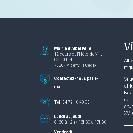
Vi
Mairie d’Albertville
12 cours de l’Hôtel de Ville
CS 60104
Albe
73207 Albertville Cedex
rég
Contactez-nous par e-
Situ
affl
mail
Beau
géog
Tél.
04 79 10 43 00
situ
XVIe
Lundi au jeudi
8h30 à 12h / 13h30 à 17h30
Vendredi