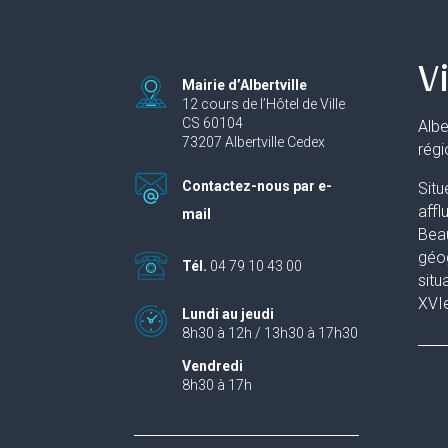
Vi
Mairie d’Albertville
12 cours de l’Hôtel de Ville
CS 60104
Albe
73207 Albertville Cedex
rég
Contactez-nous par e-
Situ
affl
mail
Beau
géog
Tél.
04 79 10 43 00
situ
XVIe
Lundi au jeudi
8h30 à 12h / 13h30 à 17h30
Vendredi
8h30 à 17h