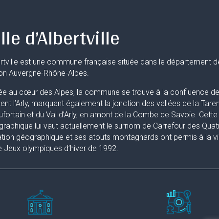
lle d’Albertville
rtville est une commune française située dans le département d
ion Auvergne-Rhône-Alpes.
ée au cœur des Alpes, la commune se trouve à la confluence de 
uent l’Arly, marquant également la jonction des vallées de la Taren
fortain et du Val d’Arly, en amont de la Combe de Savoie. Cette 
raphique lui vaut actuellement le surnom de Carrefour des Quat
ation géographique et ses atouts montagnards ont permis à la ville
 Jeux olympiques d’hiver de 1992.