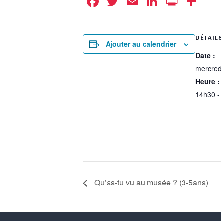
Facebook
Twitter
Email
LinkedIn
Print
Pa
DÉTAIL
Ajouter au calendrier
Date :
mercred
Heure :
14h30 -
Qu’as-tu vu au musée ? (3-5ans)