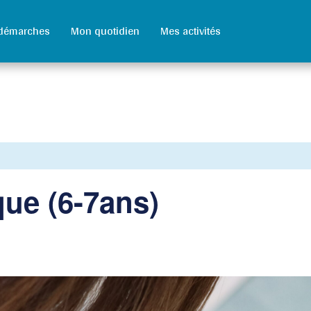
démarches
Mon quotidien
Mes activités
que (6-7ans)