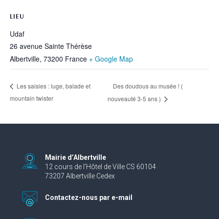
LIEU
Udaf
26 avenue Sainte Thérèse
Albertville
,
73200
France
+ Google Map
Des doudous au musée ! (
Les saisies : luge, balade et
mountain twister
nouveauté 3-5 ans )
Mairie d’Albertville
12 cours de l’Hôtel de Ville CS 60104
73207 Albertville Cedex
Contactez-nous par e-mail