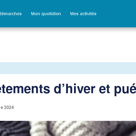
démarches
Mon quotidien
Mes activités
tements d’hiver et pué
re 2024