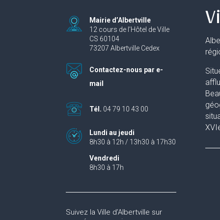
Vi
Mairie d’Albertville
12 cours de l’Hôtel de Ville
CS 60104
Albe
73207 Albertville Cedex
rég
Contactez-nous par e-
Situ
affl
mail
Beau
géog
Tél.
04 79 10 43 00
situ
XVIe
Lundi au jeudi
8h30 à 12h / 13h30 à 17h30
Vendredi
8h30 à 17h
Suivez la Ville d’Albertville sur