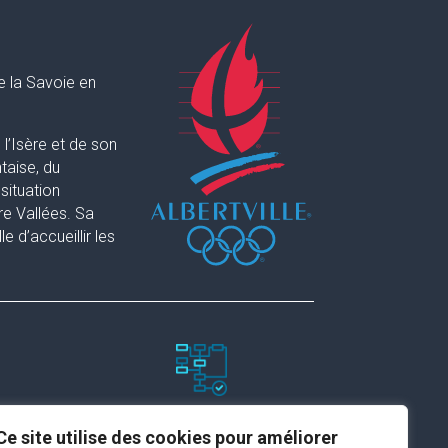
e la Savoie en
l’Isère et de son
taise, du
situation
re Vallées. Sa
 d’accueillir les
Paramètres du site
Ce site utilise des cookies pour améliorer