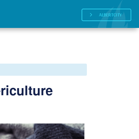
ALBERTCITY
5
riculture