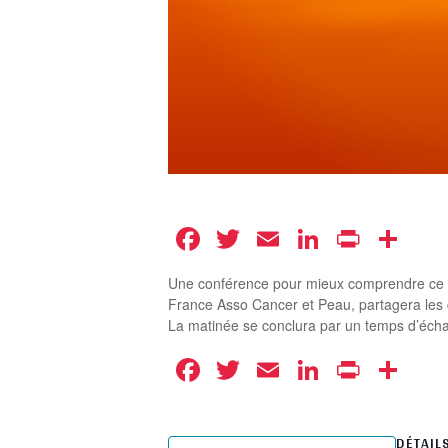
Facebook
Twitter
Email
LinkedIn
Print
Pa
Une conférence pour mieux comprendre ce que
France Asso Cancer et Peau, partagera les c
La matinée se conclura par un temps d’échan
Facebook
Twitter
Email
LinkedIn
Print
Pa
DÉTAIL