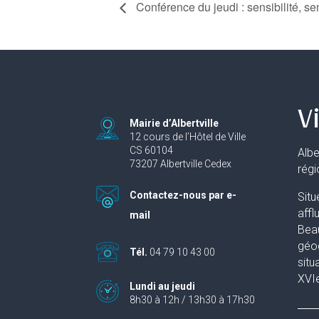
Conférence du jeudi : sensibilité, se
Vi
Mairie d’Albertville
12 cours de l’Hôtel de Ville
CS 60104
Albe
73207 Albertville Cedex
rég
Contactez-nous par e-
Situ
affl
mail
Beau
géog
Tél.
04 79 10 43 00
situ
XVIe
Lundi au jeudi
8h30 à 12h / 13h30 à 17h30