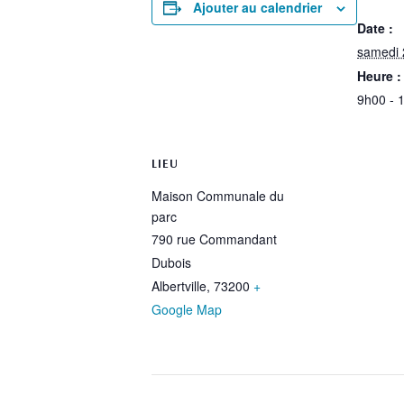
Ajouter au calendrier
Date :
samedi 2
Heure :
9h00 - 
LIEU
Maison Communale du
parc
790 rue Commandant
Dubois
Albertville
,
73200
+
Google Map