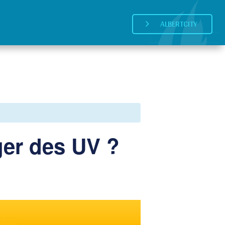
ALBERTCITY
5
ger des UV ?