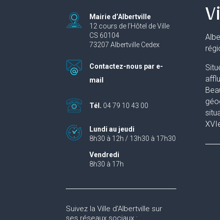
Vi
Mairie d’Albertville
12 cours de l’Hôtel de Ville
CS 60104
Albe
73207 Albertville Cedex
rég
Contactez-nous par e-
Situ
affl
mail
Beau
géog
Tél.
04 79 10 43 00
situ
XVIe
Lundi au jeudi
8h30 à 12h / 13h30 à 17h30
Vendredi
8h30 à 17h
Suivez la Ville d’Albertville sur
ses réseaux sociaux :