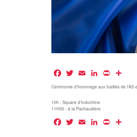
Facebook
Twitter
Email
LinkedIn
Print
Pa
Cérémonie d’hommage aux fusillés de l’AS 
10h : Square d’Indochine
11H30 : à la Pachaudière
Facebook
Twitter
Email
LinkedIn
Print
Pa