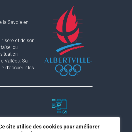
e la Savoie en
l’Isère et de son
taise, du
situation
re Vallées. Sa
 d’accueillir les
Paramètres du site
Ce site utilise des cookies pour améliorer