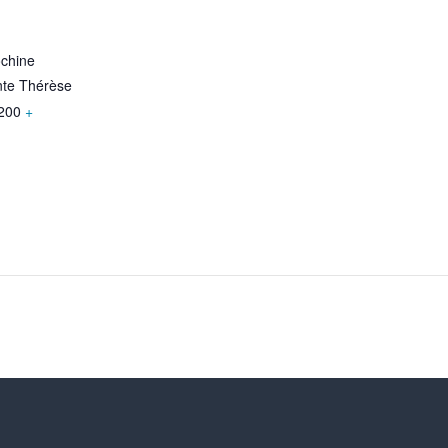
ochine
nte Thérèse
200
+