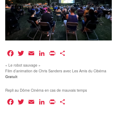
Facebook
Twitter
Email
LinkedIn
Print
Partager
« Le robot sauvage »
Film d’animation de Chris Sanders avec Les Amis du Cibéma
Gratuit
Repli au Dôme Cinéma en cas de mauvais temps
Facebook
Twitter
Email
LinkedIn
Print
Partager