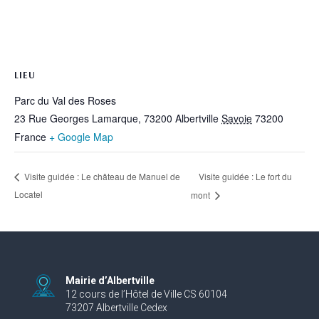
LIEU
Parc du Val des Roses
23 Rue Georges Lamarque, 73200 Albertville
Savoie
73200
France
+ Google Map
Visite guidée : Le fort du
Visite guidée : Le château de Manuel de
Locatel
mont
Mairie d’Albertville
12 cours de l’Hôtel de Ville CS 60104
73207 Albertville Cedex