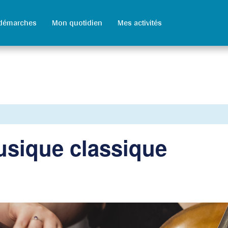
démarches
Mon quotidien
Mes activités
usique classique