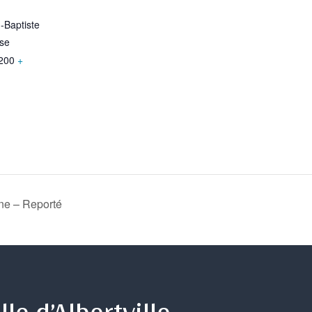
n-Baptiste
ise
200
+
nne – Reporté
lle d’Albertville