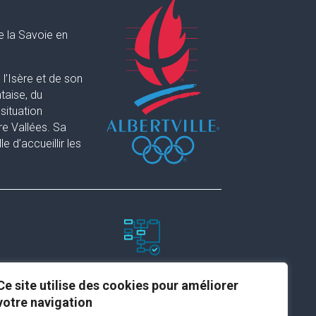
e la Savoie en
l’Isère et de son
taise, du
situation
re Vallées. Sa
 d’accueillir les
Paramètres du site
Ce site utilise des cookies pour améliorer
votre navigation
Plan du site