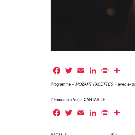
Facebook
Twitter
Email
LinkedIn
Print
Pa
Programme «
MOZART FACETTES
» avec extr
L’ Ensemble Vocal CANTABILE
Facebook
Twitter
Email
LinkedIn
Print
Pa
DÉTAILS
LIEU