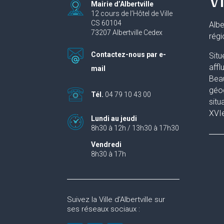
Mairie d’Albertville
12 cours de l’Hôtel de Ville
CS 60104
Albe
73207 Albertville Cedex
rég
Contactez-nous par e-
Situ
affl
mail
Beau
géog
Tél.
04 79 10 43 00
situ
XVIe
Lundi au jeudi
8h30 à 12h / 13h30 à 17h30
Vendredi
8h30 à 17h
Suivez la Ville d’Albertville sur
ses réseaux sociaux :