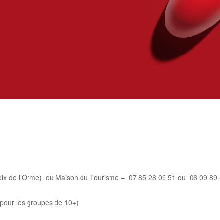
rtager
oix
de
l’Orme) ou
Maison
du
Tourisme –
07
85
28
09
51 ou
06
09
89
pour
les
groupes
de
10+)