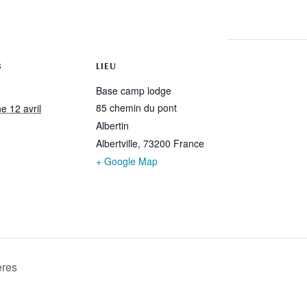
rtager
S
LIEU
Base camp lodge
85 chemin du pont
e 12 avril
Albertin
Albertville
,
73200
France
+ Google Map
ères