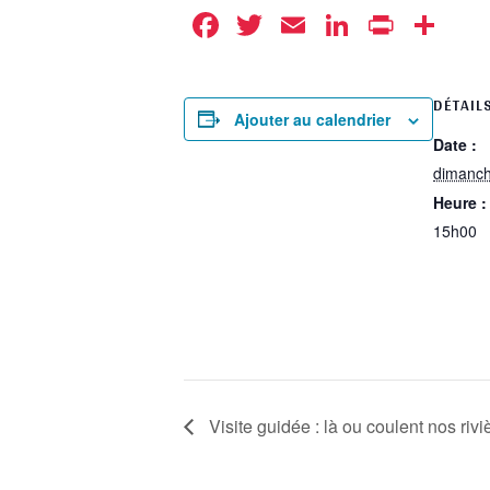
Facebook
Twitter
Email
LinkedIn
Print
Pa
DÉTAIL
Ajouter au calendrier
Date :
dimanch
Heure :
15h00
Visite guidée : là ou coulent nos rivi