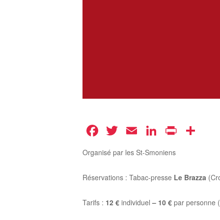
Facebook
Twitter
Email
LinkedIn
Print
Pa
Organisé par les St-Smoniens
Réservations :
Tabac-
presse
Le
Brazza
(
Cr
Tarifs :
12 €
individuel
–
10 €
par
personne (