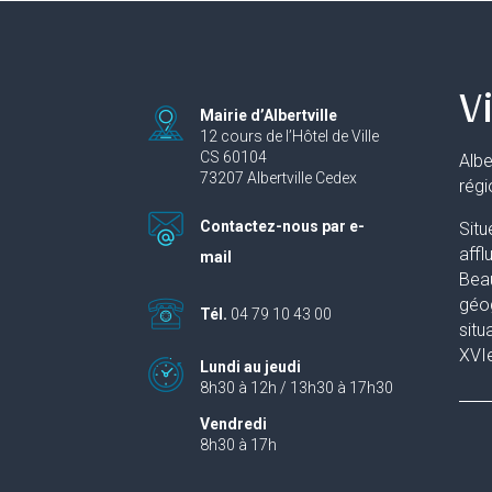
Vi
Mairie d’Albertville
12 cours de l’Hôtel de Ville
CS 60104
Albe
73207 Albertville Cedex
rég
Contactez-nous par e-
Situ
affl
mail
Beau
géog
Tél.
04 79 10 43 00
situ
XVIe
Lundi au jeudi
8h30 à 12h / 13h30 à 17h30
Vendredi
8h30 à 17h