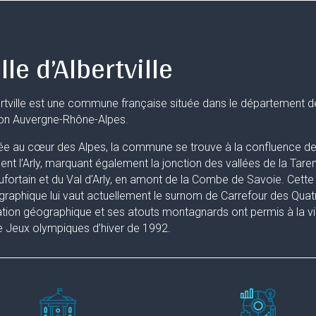
lle d’Albertville
rtville est une commune française située dans le département d
ion Auvergne-Rhône-Alpes.
ée au cœur des Alpes, la commune se trouve à la confluence de 
uent l’Arly, marquant également la jonction des vallées de la Taren
fortain et du Val d’Arly, en amont de la Combe de Savoie. Cette 
raphique lui vaut actuellement le surnom de Carrefour des Quat
ation géographique et ses atouts montagnards ont permis à la ville
 Jeux olympiques d’hiver de 1992.