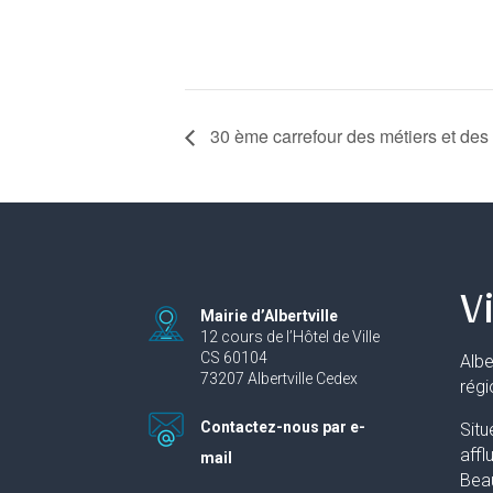
30 ème carrefour des métiers et des
Vi
Mairie d’Albertville
12 cours de l’Hôtel de Ville
CS 60104
Albe
73207 Albertville Cedex
rég
Contactez-nous par e-
Situ
affl
mail
Beau