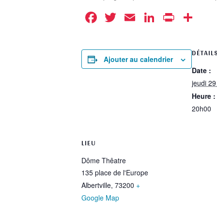
Facebook
Twitter
Email
LinkedIn
Print
Pa
DÉTAIL
Ajouter au calendrier
Date :
jeudi 29
Heure :
20h00
LIEU
Dôme Thêatre
135 place de l'Europe
Albertville
,
73200
+
Google Map