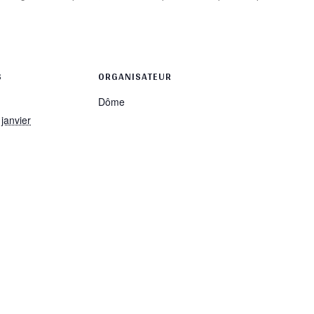
rtager
S
ORGANISATEUR
Dôme
 janvier