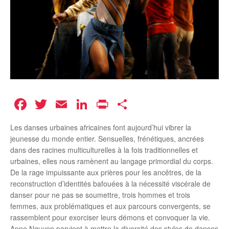
Facebook
Twitter
Email
LinkedIn
Print
Partager
Les danses urbaines africaines font aujourd’hui vibrer la
jeunesse du monde entier. Sensuelles, frénétiques, ancrées
dans des racines multiculturelles à la fois traditionnelles et
urbaines, elles nous ramènent au langage primordial du corps.
De la rage impuissante aux prières pour les ancêtres, de la
reconstruction d’identités bafouées à la nécessité viscérale de
danser pour ne pas se soumettre, trois hommes et trois
femmes, aux problématiques et aux parcours convergents, se
rassemblent pour exorciser leurs démons et convoquer la vie.
Anne Nguyen parvient à mettre la diversité des styles de danses