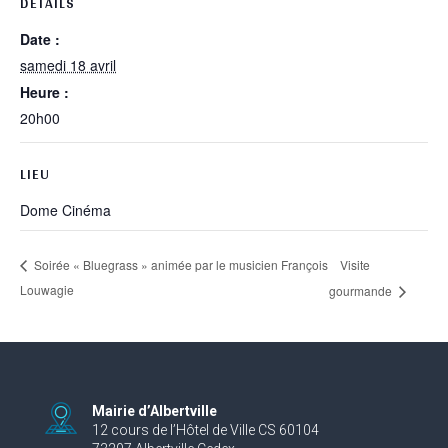
DÉTAILS
Date :
samedi 18 avril
Heure :
20h00
LIEU
Dome Cinéma
Visite
Soirée « Bluegrass » animée par le musicien François
Louwagie
gourmande
Mairie d’Albertville
12 cours de l’Hôtel de Ville CS 60104