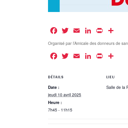
Facebook
Twitter
Email
LinkedIn
Print
Pa
Organisé par l’Amicale des donneurs de sang
Facebook
Twitter
Email
LinkedIn
Print
Pa
DÉTAILS
LIEU
Date :
Salle de la 
jeudi 10 avril 2025
Heure :
7h45 - 11h15