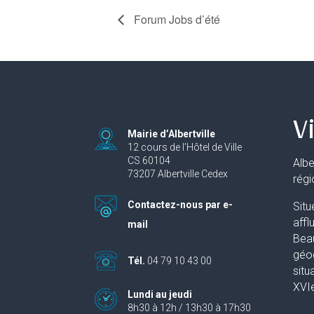
Forum Jobs d’été
Vi
Mairie d’Albertville
12 cours de l’Hôtel de Ville
CS 60104
Albe
73207 Albertville Cedex
rég
Contactez-nous par e-
Situ
affl
mail
Beau
géog
Tél.
04 79 10 43 00
situ
XVIe
Lundi au jeudi
8h30 à 12h / 13h30 à 17h30