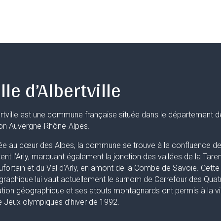
lle d’Albertville
rtville est une commune française située dans le département d
ion Auvergne-Rhône-Alpes.
ée au cœur des Alpes, la commune se trouve à la confluence de 
uent l’Arly, marquant également la jonction des vallées de la Taren
fortain et du Val d’Arly, en amont de la Combe de Savoie. Cette 
raphique lui vaut actuellement le surnom de Carrefour des Quat
ation géographique et ses atouts montagnards ont permis à la ville
 Jeux olympiques d’hiver de 1992.