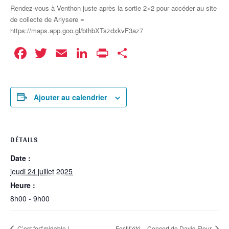
Rendez-vous à Venthon juste après la sortie 2×2 pour accéder au site
de collecte de Arlysere =
https://maps.app.goo.gl/bthbXTszdxkvF3az7
Facebook
Twitter
Email
LinkedIn
Print
Partager
Ajouter au calendrier
DÉTAILS
Date :
jeudi 24 juillet 2025
Heure :
8h00 - 9h00
C’est fort’midable !
Festif’été – Concert de David Fleur