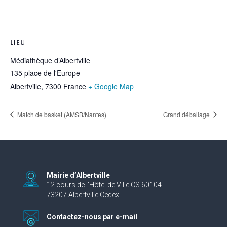
LIEU
Médiathèque d’Albertville
135 place de l'Europe
Albertville
,
7300
France
+ Google Map
Match de basket (AMSB/Nantes)
Grand déballage
Mairie d’Albertville
12 cours de l’Hôtel de Ville CS 60104
73207 Albertville Cedex
Contactez-nous par e-mail