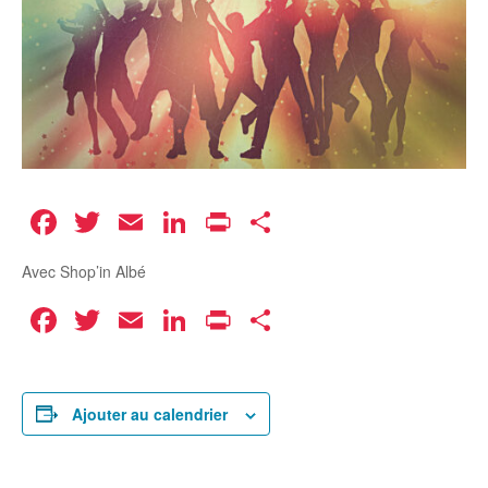
Facebook
Twitter
Email
LinkedIn
Print
Partager
Avec Shop’in Albé
Facebook
Twitter
Email
LinkedIn
Print
Partager
Ajouter au calendrier