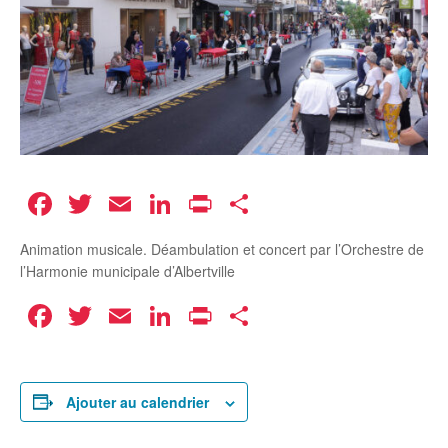
Facebook
Twitter
Email
LinkedIn
Print
Partager
Animation musicale. Déambulation et concert par l’Orchestre de
l’Harmonie municipale d’Albertville
Facebook
Twitter
Email
LinkedIn
Print
Partager
Ajouter au calendrier