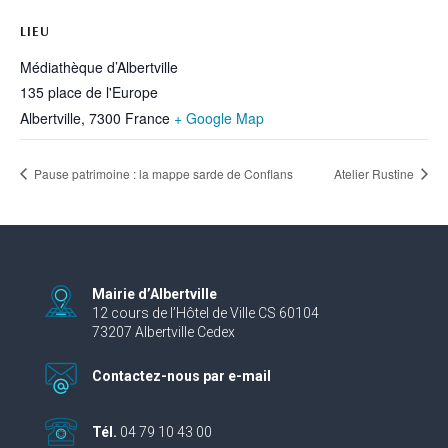
LIEU
Médiathèque d’Albertville
135 place de l'Europe
Albertville
,
7300
France
+ Google Map
Pause patrimoine : la mappe sarde de Conflans
Atelier Rustine
Mairie d’Albertville
12 cours de l’Hôtel de Ville CS 60104
73207 Albertville Cedex
Contactez-nous par e-mail
Tél.
04 79 10 43 00