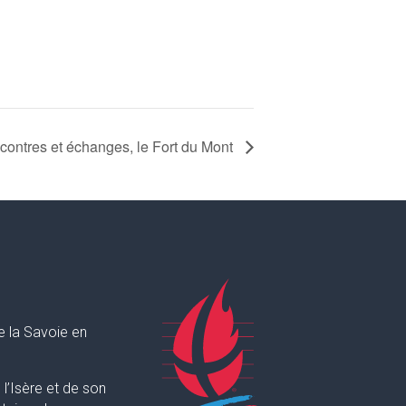
contres et échanges, le Fort du Mont
e la Savoie en
l’Isère et de son