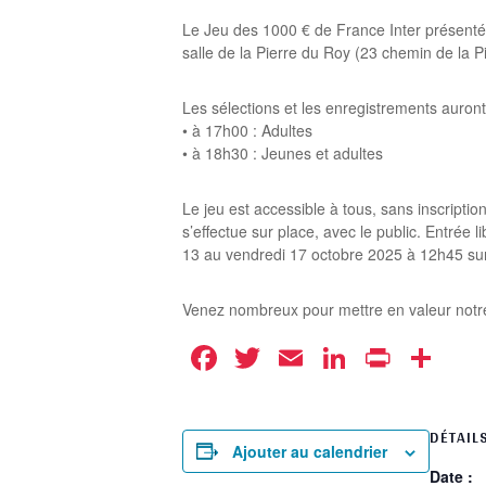
Le Jeu des 1000 € de France Inter présenté par
salle de la Pierre du Roy (23 chemin de la P
Les sélections et les enregistrements auront 
• à 17h00 : Adultes
• à 18h30 : Jeunes et adultes
Le jeu est accessible à tous, sans inscription
s’effectue sur place, avec le public. Entrée 
13 au vendredi 17 octobre 2025 à 12h45 sur
Venez nombreux pour mettre en valeur notre 
Facebook
Twitter
Email
LinkedIn
Print
Pa
DÉTAIL
Ajouter au calendrier
Date :