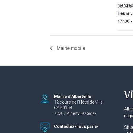
mercred
Heure :
17h00 -
Mairie mobile
Vi
Mairie d’Albertville
12 cours de l’Hôtel de Ville
CS 60104
Albe
73207 Albertville Cedex
rég
Contactez-nous par e-
Situ