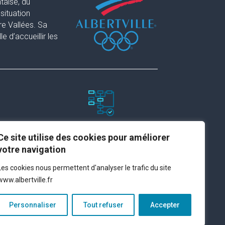
taise, du
situation
re Vallées. Sa
 d’accueillir les
Paramètres du site
Ce site utilise des cookies pour améliorer
votre navigation
Plan du site
Les cookies nous permettent d'analyser le trafic du site
Contact
www.albertville.fr
Espace presse
Mentions légales
Personnaliser
Tout refuser
Accepter