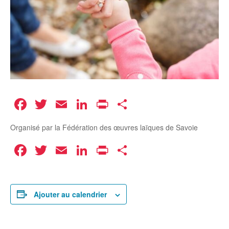
Facebook
Twitter
Email
LinkedIn
Print
Partager
Organisé par la Fédération des œuvres laïques de Savoie
Facebook
Twitter
Email
LinkedIn
Print
Partager
Ajouter au calendrier