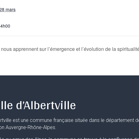
28 mars
14h00
ous apprennent sur l’émergence et l’évolution de la spiritualit
lle d’Albertville
rtville est une commune française située dans le département d
ion Auvergne-Rhône-Alpes.