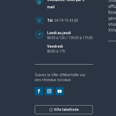
Situ
affl
mail
Beau
géog
Tél.
04 79 10 43 00
situ
XVIe
Lundi au jeudi
8h30 à 12h / 13h30 à 17h30
Vendredi
8h30 à 17h
Suivez la Ville d’Albertville sur
ses réseaux sociaux :
Ville labellisée