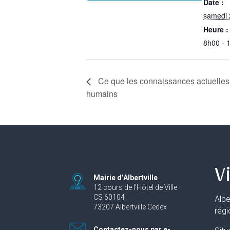
Date :
samedi 
Heure :
8h00 - 
Ce que les connaissances actuelles n
humains
Vi
Mairie d’Albertville
12 cours de l’Hôtel de Ville
CS 60104
Albe
73207 Albertville Cedex
rég
Contactez-nous par e-