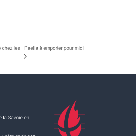
Paella à emporter pour midi
é chez les
e la Savoie en