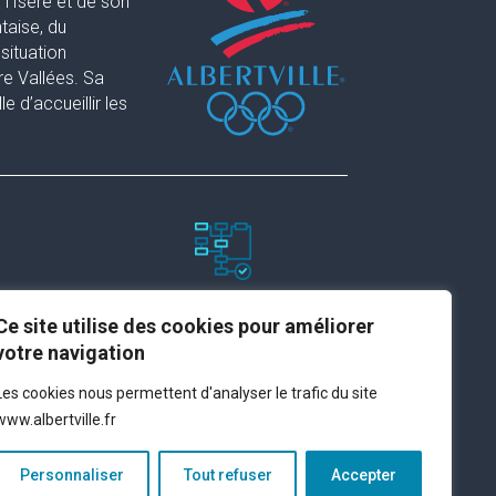
l’Isère et de son
taise, du
situation
re Vallées. Sa
 d’accueillir les
Paramètres du site
Ce site utilise des cookies pour améliorer
votre navigation
Plan du site
Les cookies nous permettent d'analyser le trafic du site
Contact
www.albertville.fr
Espace presse
Mentions légales
Personnaliser
Tout refuser
Accepter