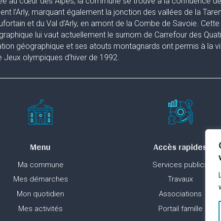
ée au cœur des Alpes, la commune se trouve à la confluence de 
uent l’Arly, marquant également la jonction des vallées de la Taren
fortain et du Val d’Arly, en amont de la Combe de Savoie. Cette 
raphique lui vaut actuellement le surnom de Carrefour des Quat
ation géographique et ses atouts montagnards ont permis à la ville
 Jeux olympiques d’hiver de 1992.
Menu
Accès rapides
Ma commune
Services publics
Mes démarches
Travaux
Mon quotidien
Associations
Mes activités
Portail famille