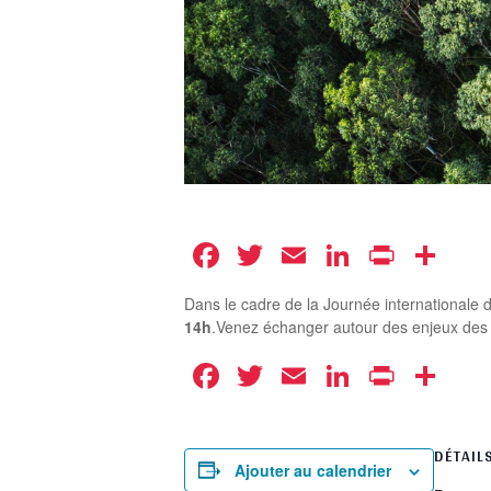
Facebook
Twitter
Email
LinkedIn
Print
Pa
Dans le cadre de la Journée internationale d
14h
.Venez échanger autour des enjeux des fo
Facebook
Twitter
Email
LinkedIn
Print
Pa
DÉTAIL
Ajouter au calendrier