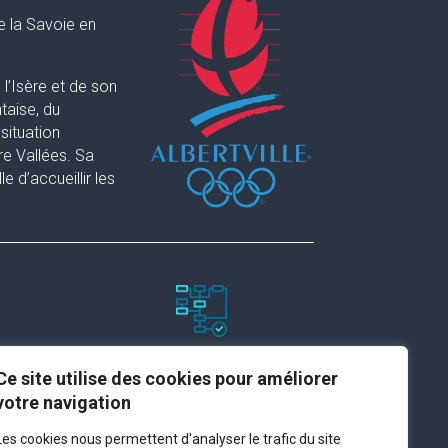
e la Savoie en
l’Isère et de son
taise, du
situation
re Vallées. Sa
 d’accueillir les
Paramètres du site
Ce site utilise des cookies pour améliorer
votre navigation
Plan du site
Les cookies nous permettent d'analyser le trafic du site
Contact