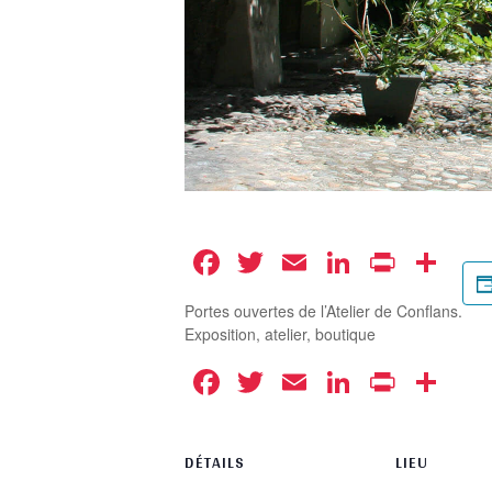
Facebook
Twitter
Email
LinkedIn
Print
Pa
Portes ouvertes de l’Atelier de Conflans.
Exposition, atelier, boutique
Facebook
Twitter
Email
LinkedIn
Print
Pa
DÉTAILS
LIEU