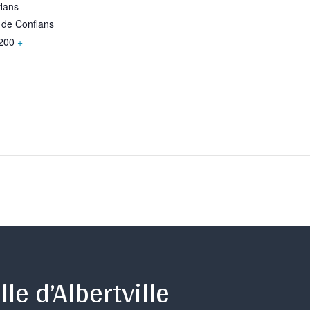
lans
 de Conflans
200
+
lle d’Albertville