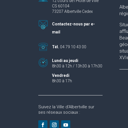
12 cours de l’Hôtel de Ville
CS 60104
Albe
73207 Albertville Cedex
rég
Contactez-nous par e-
Situ
affl
mail
Beau
géog
Tél.
04 79 10 43 00
situ
XVIe
Lundi au jeudi
8h30 à 12h / 13h30 à 17h30
Vendredi
8h30 à 17h
Suivez la Ville d’Albertville sur
ses réseaux sociaux :