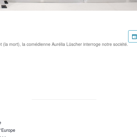
rtager
 (la mort), la comédienne Aurélia Lüscher interroge notre société.
rtager
e
l'Europe