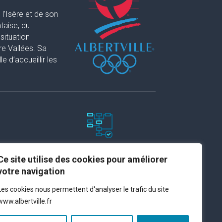
l’Isère et de son
taise, du
situation
re Vallées. Sa
 d’accueillir les
Paramètres du site
Ce site utilise des cookies pour améliorer
votre navigation
Plan du site
Les cookies nous permettent d'analyser le trafic du site
Contact
www.albertville.fr
Espace presse