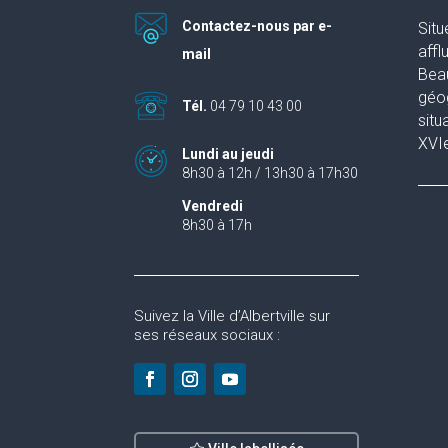
Contactez-nous par e-
Situ
affl
mail
Beau
géog
Tél.
04 79 10 43 00
situ
XVIe
Lundi au jeudi
8h30 à 12h / 13h30 à 17h30
Vendredi
8h30 à 17h
Suivez la Ville d’Albertville sur
ses réseaux sociaux :