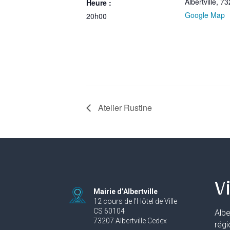
Albertville
,
73
Heure :
Google Map
20h00
Atelier Rustine
Vi
Mairie d’Albertville
12 cours de l’Hôtel de Ville
CS 60104
Albe
73207 Albertville Cedex
rég