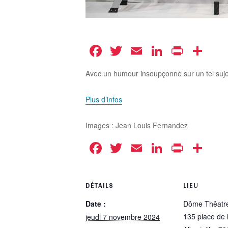
Facebook
Twitter
Email
LinkedIn
Print
Pa
Avec un humour insoupçonné sur un tel sujet
Plus d’infos
Images : Jean Louis Fernandez
Facebook
Twitter
Email
LinkedIn
Print
Pa
DÉTAILS
LIEU
Date :
Dôme Thêatr
135 place de 
jeudi 7 novembre 2024