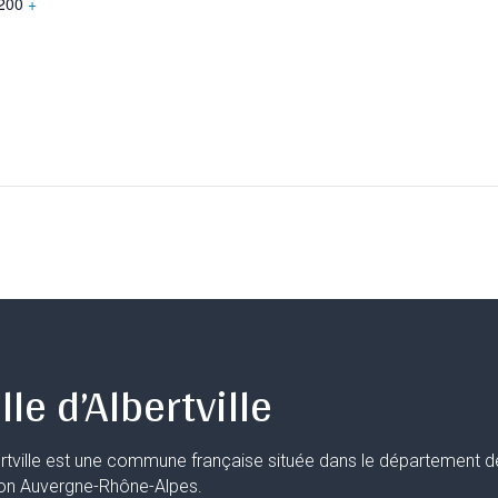
200
+
lle d’Albertville
rtville est une commune française située dans le département d
ion Auvergne-Rhône-Alpes.