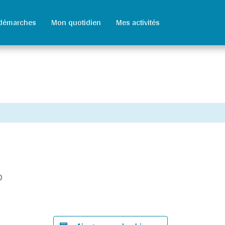
démarches
Mon quotidien
Mes activités
0
rtager