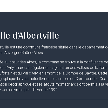
lle d’Albertville
rtville est une commune française située dans le département d
ion Auvergne-Rhône-Alpes.
ée au cœur des Alpes, la commune se trouve à la confluence de 
uent l’Arly, marquant également la jonction des vallées de la Taren
fortain et du Val d’Arly, en amont de la Combe de Savoie. Cette 
raphique lui vaut actuellement le surnom de Carrefour des Quat
ation géographique et ses atouts montagnards ont permis à la ville
 Jeux olympiques d’hiver de 1992.