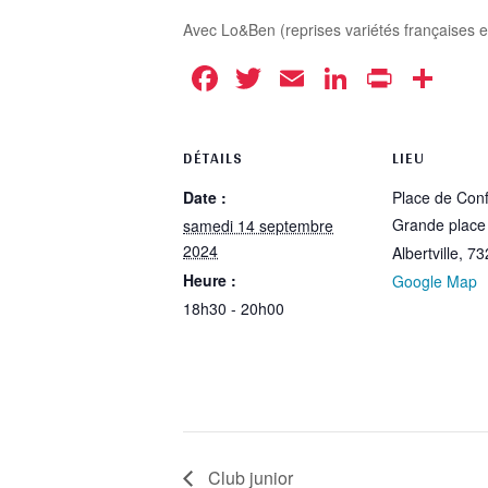
Avec Lo&Ben (reprises variétés françaises et
Facebook
Twitter
Email
LinkedIn
Print
Pa
DÉTAILS
LIEU
Date :
Place de Conf
Grande place
samedi 14 septembre
2024
Albertville
,
73
Heure :
Google Map
18h30 - 20h00
Club junior