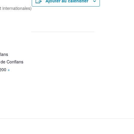
Ajouter au calendrier
 internationales)
rtager
lans
 de Conflans
200
+