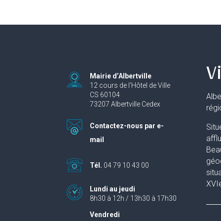
Vi
Mairie d’Albertville
12 cours de l’Hôtel de Ville
CS 60104
Albe
73207 Albertville Cedex
rég
Contactez-nous par e-
Situ
affl
mail
Beau
géog
Tél.
04 79 10 43 00
situ
XVIe
Lundi au jeudi
8h30 à 12h / 13h30 à 17h30
Vendredi