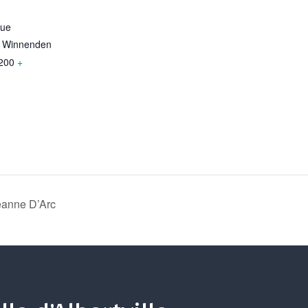
que
e Winnenden
200
+
eanne D’Arc