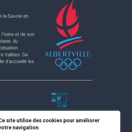
e la Savoie en
l’Isère et de son
taise, du
situation
re Vallées. Sa
 d’accueillir les
Paramètres du site
Ce site utilise des cookies pour améliorer
votre navigation