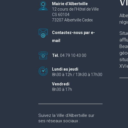
Vi
Mairie d’Albertville
12 cours de l’Hôtel de Ville
CS 60104
Albe
73207 Albertville Cedex
rég
Contactez-nous par e-
Situ
affl
mail
Beau
géog
Tél.
04 79 10 43 00
situ
XVIe
Lundi au jeudi
8h30 à 12h / 13h30 à 17h30
Vendredi
8h30 à 17h
Suivez la Ville d’Albertville sur
ses réseaux sociaux :