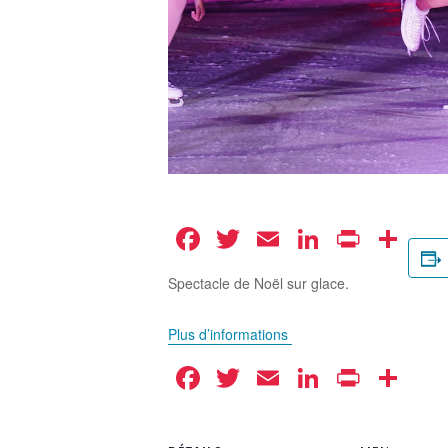
Facebook
Twitter
Email
LinkedIn
Print
Pa
Spectacle de Noël sur glace.
Plus d’informations
Facebook
Twitter
Email
LinkedIn
Print
Pa