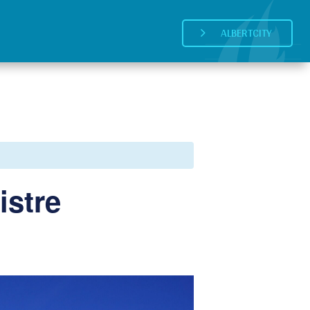
ALBERTCITY
5
istre