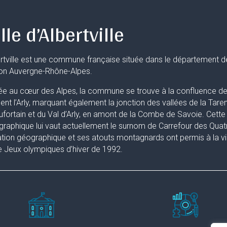
lle d’Albertville
rtville est une commune française située dans le département d
ion Auvergne-Rhône-Alpes.
ée au cœur des Alpes, la commune se trouve à la confluence de 
uent l’Arly, marquant également la jonction des vallées de la Taren
fortain et du Val d’Arly, en amont de la Combe de Savoie. Cette 
raphique lui vaut actuellement le surnom de Carrefour des Quat
ation géographique et ses atouts montagnards ont permis à la ville
 Jeux olympiques d’hiver de 1992.