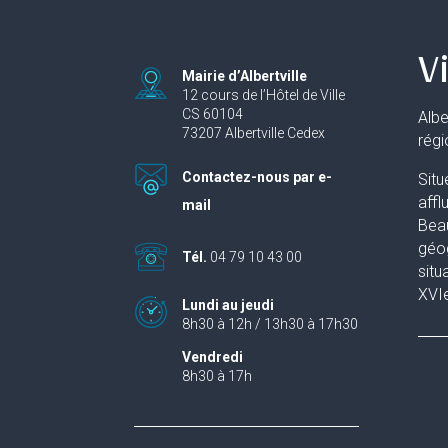
Vi
Mairie d’Albertville
12 cours de l’Hôtel de Ville
CS 60104
Albe
73207 Albertville Cedex
rég
Contactez-nous par e-
Situ
affl
mail
Beau
géog
Tél.
04 79 10 43 00
situ
XVIe
Lundi au jeudi
8h30 à 12h / 13h30 à 17h30
Vendredi
8h30 à 17h