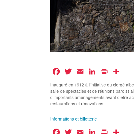
Facebook
Twitter
Email
LinkedIn
Print
Pa
Inauguré en 1912 à l’initiative du clergé alb
salle de spectacles et de réunions paroissiales
d’importants aménagements avant d’être acq
restaurations et rénovations.
Informations et billetterie
Facebook
Twitter
Email
LinkedIn
Print
Pa