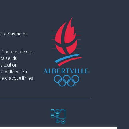
e la Savoie en
l’Isère et de son
taise, du
situation
re Vallées. Sa
 d’accueillir les