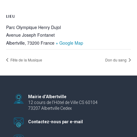
LIEU
Parc Olympique Henry Dujol
Avenue Joseph Fontanet
Albertville
,
73200
France
+ Google Map
Fête de la Musique
Don du sang
Mairie d’Albertville
12 cours de l’Hôtel de Ville CS 60104
73207 Albertville Cedex
Contactez-nous par e-mail