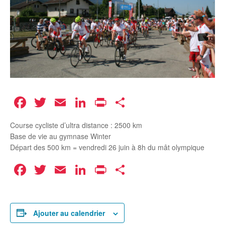
Facebook
Twitter
Email
LinkedIn
Print
Partager
Course cycliste d’ultra distance : 2500 km
Base de vie au gymnase Winter
Départ des 500 km = vendredi 26 juin à 8h du mât olympique
Facebook
Twitter
Email
LinkedIn
Print
Partager
Ajouter au calendrier