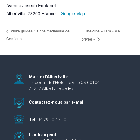
Avenue Joseph Fontanet
Albertville
,
73200
France
+ Google Map
Thé ciné – Film « vie
Visite guidée : la cité médiévale de
Conflans
privée »
Mairie d’Albertville
12 cours de l’Hôtel de Ville CS 60104
73207 Albertville Cedex
Contactez-nous par e-mail
Tél.
04 79 10 43 00
Lundi au jeudi