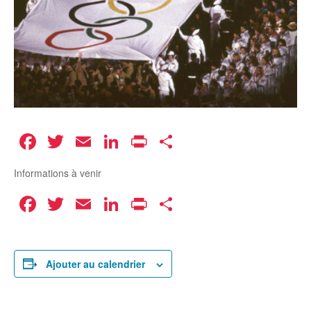
Facebook
Twitter
Email
LinkedIn
Print
Partager
Informations à venir
Facebook
Twitter
Email
LinkedIn
Print
Partager
Ajouter au calendrier