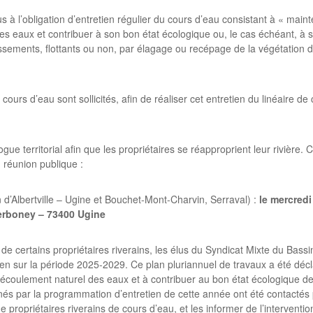
s à l’obligation d’entretien régulier du cours d’eau consistant à « maint
 des eaux et contribuer à son bon état écologique ou, le cas échéant, 
ssements, flottants ou non, par élagage ou recépage de la végétation d
 cours d’eau sont sollicités, afin de réaliser cet entretien du linéaire de
ue territorial afin que les propriétaires se réapproprient leur rivière.
réunion publique :
d’Albertville – Ugine et Bouchet-Mont-Charvin, Serraval) :
le mercredi 
Cerboney – 73400 Ugine
de certains propriétaires riverains, les élus du Syndicat Mixte du Bassin
 sur la période 2025-2029. Ce plan pluriannuel de travaux a été déclaré
l’écoulement naturel des eaux et à contribuer au bon état écologique de
és par la programmation d’entretien de cette année ont été contactés p
ue propriétaires riverains de cours d’eau, et les informer de l’intervent