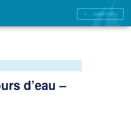
ALBERTCITY
5
urs d’eau –