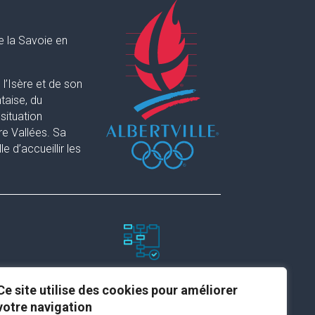
e la Savoie en
l’Isère et de son
taise, du
situation
re Vallées. Sa
 d’accueillir les
Paramètres du site
Ce site utilise des cookies pour améliorer
votre navigation