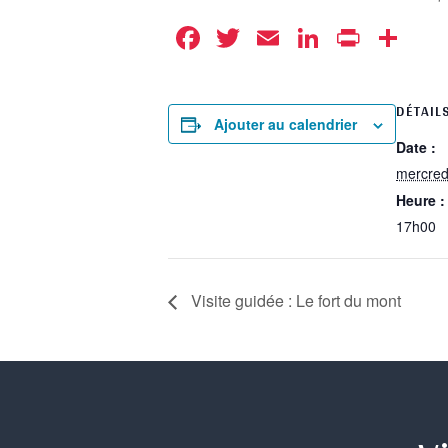
Facebook
Twitter
Email
LinkedIn
Print
Pa
DÉTAIL
Ajouter au calendrier
Date :
mercredi 
Heure :
17h00
Visite guidée : Le fort du mont