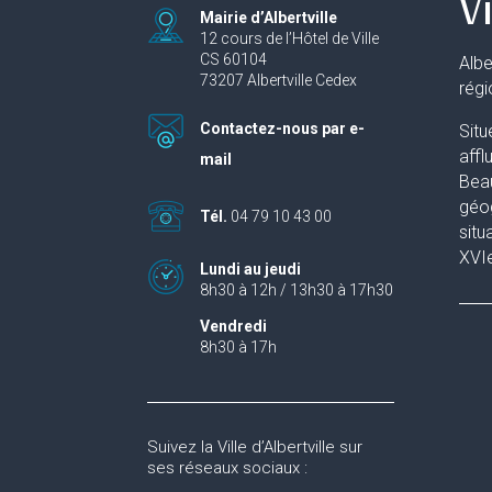
Vi
Mairie d’Albertville
12 cours de l’Hôtel de Ville
CS 60104
Albe
73207 Albertville Cedex
rég
Contactez-nous par e-
Situ
affl
mail
Beau
géog
Tél.
04 79 10 43 00
situ
XVIe
Lundi au jeudi
8h30 à 12h / 13h30 à 17h30
Vendredi
8h30 à 17h
Suivez la Ville d’Albertville sur
ses réseaux sociaux :