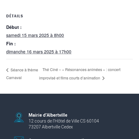
DÉTAILS
Début :
samedi 15 mars 2025 à 8h00
Fin :
dimanche 16 mars 2025 à 17h00
Thé Ciné – « Résonances animées » : concert
Séance à thème
Carnaval
improvisé et films courts d’animation
Mairie d’Albertville
12 cours de l’Hôtel de Ville CS 60104
73207 Albertville Cedex