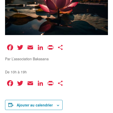
Facebook
Twitter
Email
LinkedIn
Print
Partager
Par L’association Bakasana
De 10h à 19h
Facebook
Twitter
Email
LinkedIn
Print
Partager
Ajouter au calendrier