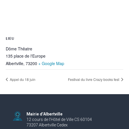
LIEU
Dôme Thêatre
135 place de l'Europe
Albertville
,
73200
+ Google Map
Appel du 18 juin
Festival du livre Crazy books fest
Mairie d’Albertville
12 cours de l’Hôtel de Ville CS 60104
73207 Albertville Cedex