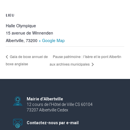
LIEU
Halle Olympique
15 avenue de Winnenden
Albertville
,
73200
+ Google Map
Pause patrimoine : l’Isère et le pont Albertin
Gala de boxe annuel de
boxe anglaise
aux archives municipales
Mairie d’Albertville
12 cours de l’Hôtel de Ville CS 60104
73207 Albertville Cedex
Contactez-nous par e-mail