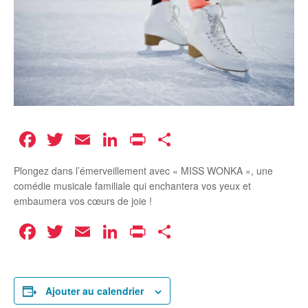
Facebook
Twitter
Email
LinkedIn
Print
Partager
Plongez dans l’émerveillement avec « MISS WONKA », une
comédie musicale familiale qui enchantera vos yeux et
embaumera vos cœurs de joie !
Facebook
Twitter
Email
LinkedIn
Print
Partager
Ajouter au calendrier