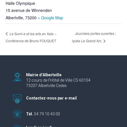
Halle Olympique
15 avenue de Winnenden
Albertville
,
73200
+ Google Map
Journées portes ouvertes :
Le Sumi-e et les arts en Asie –
Conférence de Bruno FOUQUET
lycée Le Grand Arc
Mairie d’Albertville
12 cours de l’Hôtel de Ville CS 60104
73207 Albertville Cedex
Contactez-nous par e-mail
Tél.
04 79 10 43 00