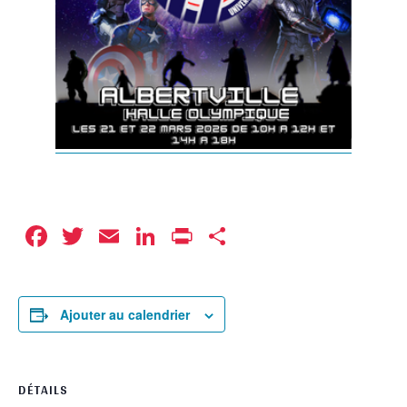
Facebook
Twitter
Email
LinkedIn
Print
Partager
Ajouter au calendrier
DÉTAILS