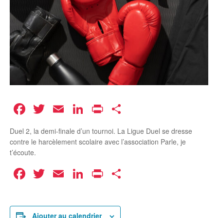
Facebook
Twitter
Email
LinkedIn
Print
Partager
Duel 2, la demi-finale d’un tournoi. La Ligue Duel se dresse
contre le harcèlement scolaire avec l’association Parle, je
t’écoute.
Facebook
Twitter
Email
LinkedIn
Print
Partager
Ajouter au calendrier