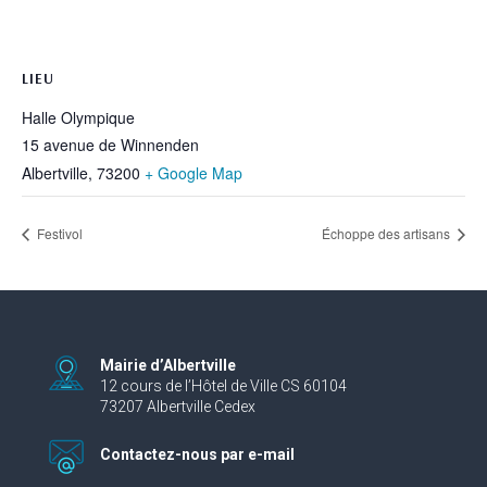
LIEU
Halle Olympique
15 avenue de Winnenden
Albertville
,
73200
+ Google Map
Festivol
Échoppe des artisans
Mairie d’Albertville
12 cours de l’Hôtel de Ville CS 60104
73207 Albertville Cedex
Contactez-nous par e-mail