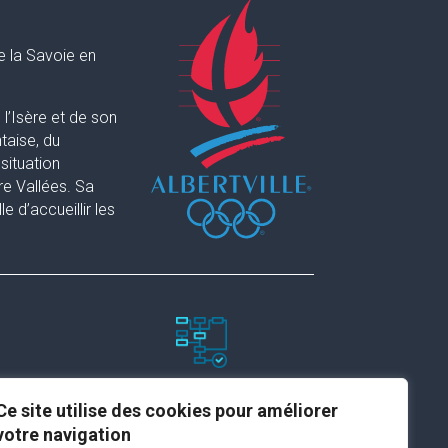
e la Savoie en
l’Isère et de son
taise, du
situation
re Vallées. Sa
 d’accueillir les
Paramètres du site
Ce site utilise des cookies pour améliorer
votre navigation