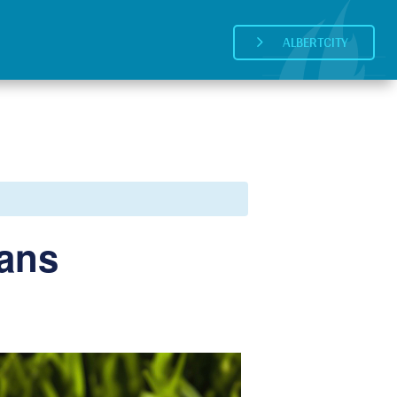
ALBERTCITY
5
 ans