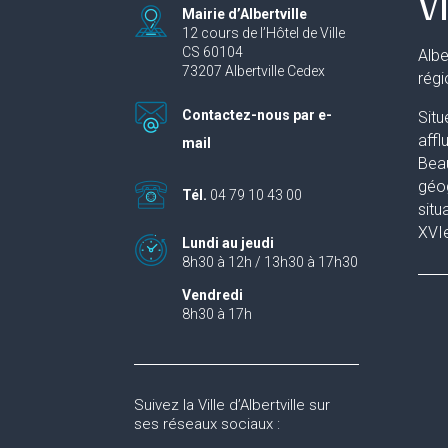
Vi
Mairie d’Albertville
12 cours de l’Hôtel de Ville
CS 60104
Albe
73207 Albertville Cedex
rég
Contactez-nous par e-
Situ
affl
mail
Beau
géog
Tél.
04 79 10 43 00
situ
XVIe
Lundi au jeudi
8h30 à 12h / 13h30 à 17h30
Vendredi
8h30 à 17h
Suivez la Ville d’Albertville sur
ses réseaux sociaux :