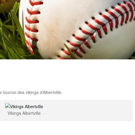
rtager
ournoi des vikings d’Albertville.
Vikings Albertville
rtager