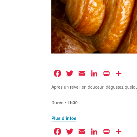
Facebook
Twitter
Email
LinkedIn
Print
Pa
Après un réveil en douceur, dégustez quelq
Durée : 1h30
Plus d’infos
Facebook
Twitter
Email
LinkedIn
Print
Pa