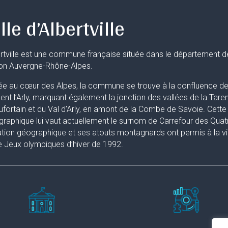
lle d’Albertville
rtville est une commune française située dans le département d
ion Auvergne-Rhône-Alpes.
ée au cœur des Alpes, la commune se trouve à la confluence de 
uent l’Arly, marquant également la jonction des vallées de la Taren
fortain et du Val d’Arly, en amont de la Combe de Savoie. Cette 
raphique lui vaut actuellement le surnom de Carrefour des Quat
ation géographique et ses atouts montagnards ont permis à la ville
 Jeux olympiques d’hiver de 1992.