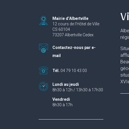
Vi
Mairie d’Albertville
12 cours de l’Hôtel de Ville
CS 60104
Albe
73207 Albertville Cedex
rég
Contactez-nous par e-
Situ
affl
mail
Beau
géog
Tél.
04 79 10 43 00
situ
XVIe
Lundi au jeudi
8h30 à 12h / 13h30 à 17h30
Vendredi
8h30 à 17h