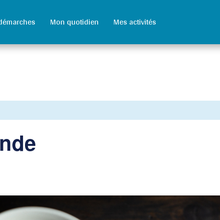
démarches
Mon quotidien
Mes activités
ande