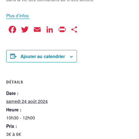
Plus d’infos
Facebook
Twitter
Email
LinkedIn
Print
Partager
Ajouter au calendrier
DÉTAILS
Date :
samedi 24 août 2024
Heure :
10h30 - 12h00
Prix :
3€ à 6€