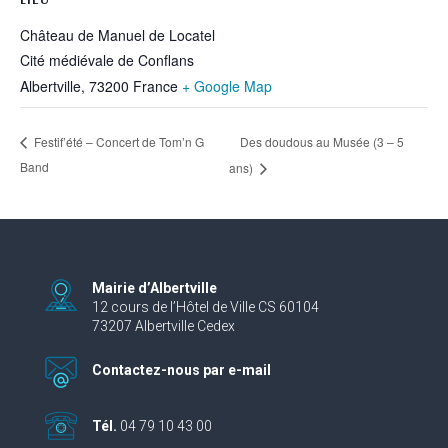
Château de Manuel de Locatel
Cité médiévale de Conflans
Albertville
,
73200
France
+ Google Map
Des doudous au Musée (3 – 5
Festif’été – Concert de Tom’n G
Band
ans)
Mairie d’Albertville
12 cours de l’Hôtel de Ville CS 60104
73207 Albertville Cedex
Contactez-nous par e-mail
Tél.
04 79 10 43 00