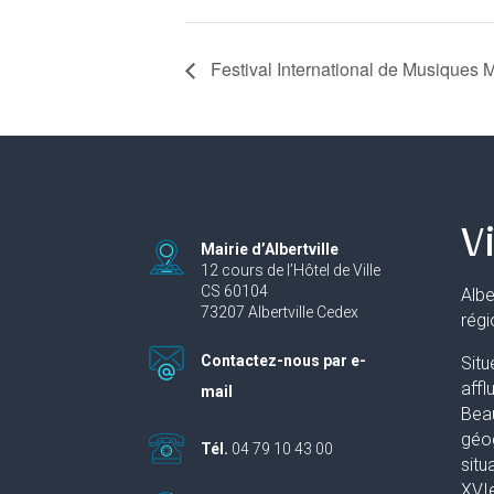
Festival International de Musiques Mi
Vi
Mairie d’Albertville
12 cours de l’Hôtel de Ville
CS 60104
Albe
73207 Albertville Cedex
rég
Contactez-nous par e-
Situ
affl
mail
Beau
géog
Tél.
04 79 10 43 00
situ
XVIe