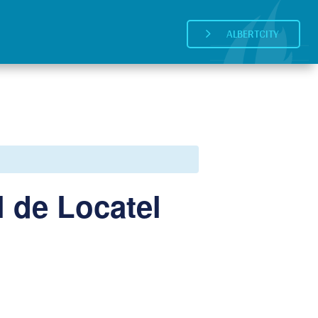
ALBERTCITY
5
l de Locatel