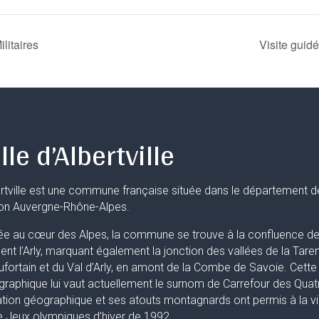
litaires
Visite guid
lle d’Albertville
rtville est une commune française située dans le département d
ion Auvergne-Rhône-Alpes.
ée au cœur des Alpes, la commune se trouve à la confluence de 
uent l’Arly, marquant également la jonction des vallées de la Taren
fortain et du Val d’Arly, en amont de la Combe de Savoie. Cette 
raphique lui vaut actuellement le surnom de Carrefour des Quat
ation géographique et ses atouts montagnards ont permis à la ville
 Jeux olympiques d’hiver de 1992.