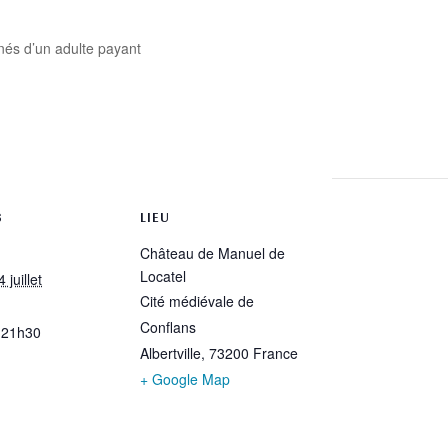
nés d’un adulte payant
rtager
S
LIEU
Château de Manuel de
Locatel
 juillet
Cité médiévale de
Conflans
 21h30
Albertville
,
73200
France
+ Google Map